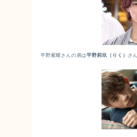
平野紫耀さんの弟は
平野莉玖（りく）
さ