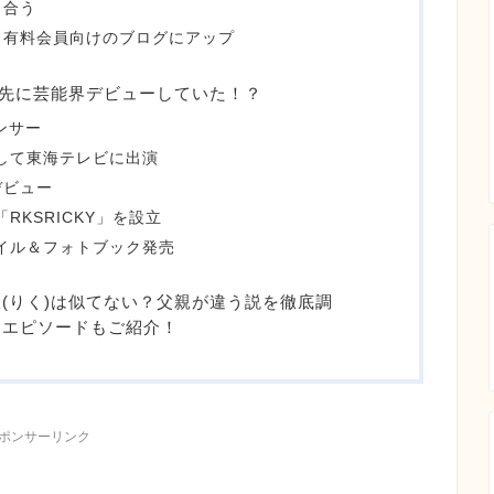
り合う
し有料会員向けのブログにアップ
は先に芸能界デビューしていた！？
ダンサー
として東海テレビに出演
デビュー
RKSRICKY」を設立
タイル＆フォトブック発売
(りく)は似てない？父親が違う説を徹底調
弟エピソードもご紹介！
ポンサーリンク