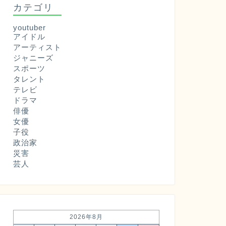
カテゴリ
youtuber
アイドル
アーティスト
ジャニーズ
スポーツ
タレント
テレビ
ドラマ
俳優
女優
子役
政治家
災害
芸人
2026年8月