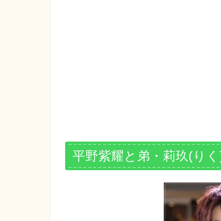
平野紫耀と弟・莉玖(りく