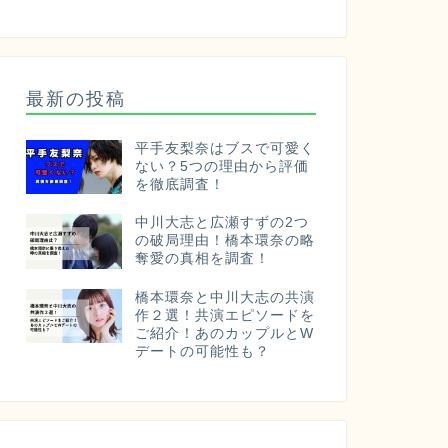
最新の投稿
平手友梨奈はブスで可愛く
ない？5つの理由から評価
を徹底調査！
中川大志と広瀬すずの2つ
の破局理由！橋本環奈の略
奪愛の真相を調査！
橋本環奈と中川大志の共演
作２選！共演エピソードを
ご紹介！あのカップルとW
デートの可能性も？