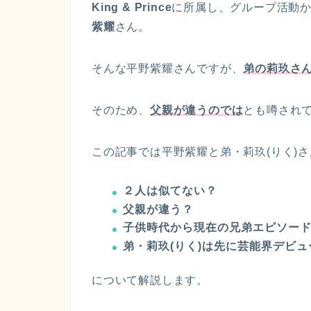
King & Prince
に所属し、グループ活動
紫耀
さん。
そんな平野紫耀さんですが、
弟の莉玖さ
そのため、
父親が違うのでは
とも噂され
この記事では平野紫耀と弟・莉玖(りく)
２人は似てない？
父親が違う？
子供時代から現在の兄弟エピソー
弟・莉玖(りく)は先に芸能界デビ
について解説します。