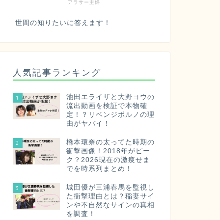
アラサー主婦
世間の知りたいに答えます！
人気記事ランキング
池田エライザと大野ヨウの
1
流出動画を検証で本物確
定！？リベンジポルノの理
由がヤバイ！
橋本環奈の太ってた時期の
2
衝撃画像！2018年がピー
ク？2026現在の激痩せま
でを時系列まとめ！
城田優が三浦春馬を監視し
3
た衝撃理由とは？稲妻サイ
ンや不自然なサインの真相
を調査！