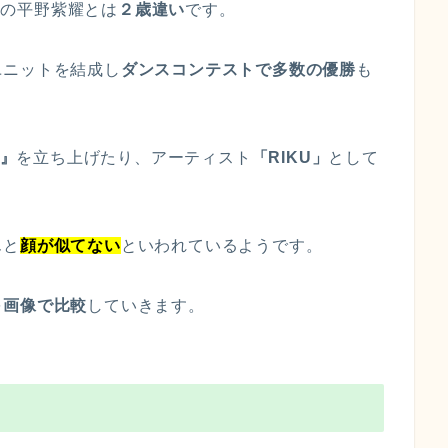
で兄の平野紫耀とは
２歳違い
です。
ユニットを結成し
ダンスコンテストで多数の優勝
も
Y』
を立ち上げたり、アーティスト
「RIKU」
として
んと
顔が似てない
といわれているようです。
を
画像で比較
していきます。