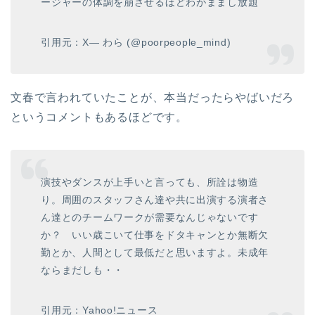
ージャーの体調を崩させるほどわがままし放題
引用元：X— わら (@poorpeople_mind)
文春で言われていたことが、本当だったらやばいだろ
というコメントもあるほどです。
演技やダンスが上手いと言っても、所詮は物造
り。周囲のスタッフさん達や共に出演する演者さ
ん達とのチームワークが需要なんじゃないです
か？ いい歳こいて仕事をドタキャンとか無断欠
勤とか、人間として最低だと思いますよ。未成年
ならまだしも・・
引用元：Yahoo!ニュース