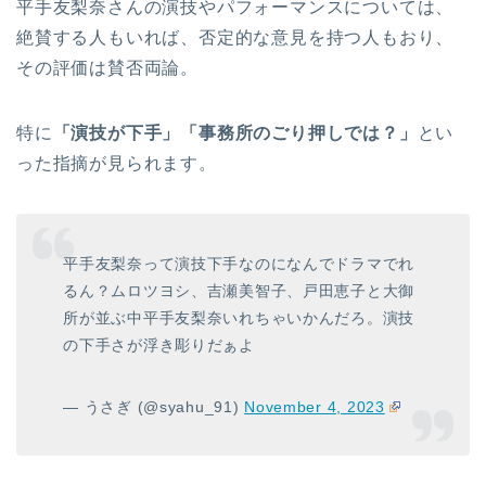
平手友梨奈さんの演技やパフォーマンスについては、
絶賛する人もいれば、否定的な意見を持つ人もおり、
その評価は賛否両論。
特に
「演技が下手」「事務所のごり押しでは？」
とい
った指摘が見られます。
平手友梨奈って演技下手なのになんでドラマでれ
るん？ムロツヨシ、吉瀬美智子、戸田恵子と大御
所が並ぶ中平手友梨奈いれちゃいかんだろ。演技
の下手さが浮き彫りだぁよ
— うさぎ (@syahu_91)
November 4, 2023