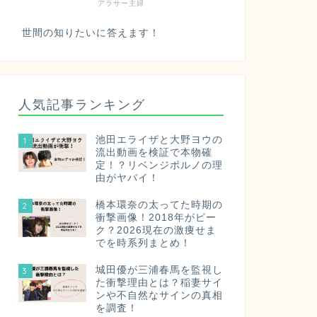
アラサー主婦
世間の知りたいに答えます！
人気記事ランキング
池田エライザと大野ヨウの
1
流出動画を検証で本物確
定！？リベンジポルノの理
由がヤバイ！
橋本環奈の太ってた時期の
2
衝撃画像！2018年がピー
ク？2026現在の激痩せま
でを時系列まとめ！
城田優が三浦春馬を監視し
3
た衝撃理由とは？稲妻サイ
ンや不自然なサインの真相
を調査！