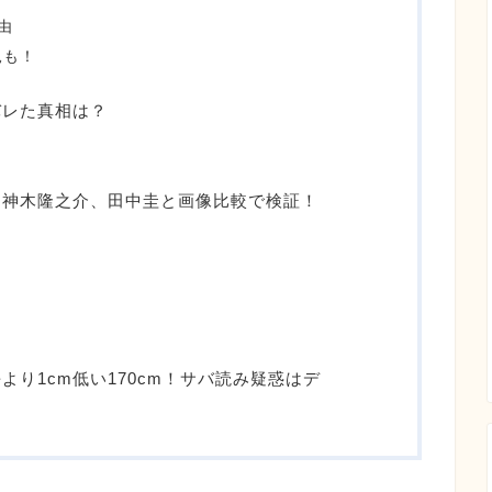
由
見も！
バレた真相は？
、神木隆之介、田中圭と画像比較で検証！
り1cm低い170cm！サバ読み疑惑はデ