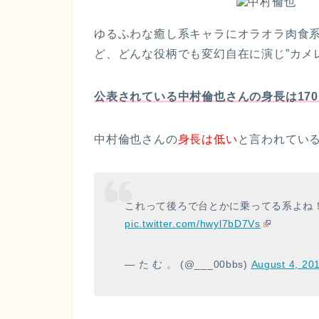
ゆるふわな癒し系キャラにオラオラ肉食
ど、どんな役柄でも変幻自在に演じ”
カメ
公表されている中村倫也さんの身長は17
中村倫也さんの
身長は低い
と言われてい
これって後ろで台とかに乗ってる系よね！
pic.twitter.com/hwyl7bD7Vs
— た む 。 (@___00bbs)
August 4, 20