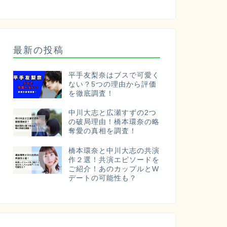
最新の投稿
平手友梨奈はブスで可愛く
ない？5つの理由から評価
を徹底調査！
中川大志と広瀬すずの2つ
の破局理由！橋本環奈の略
奪愛の真相を調査！
橋本環奈と中川大志の共演
作２選！共演エピソードを
ご紹介！あのカップルとW
デートの可能性も？