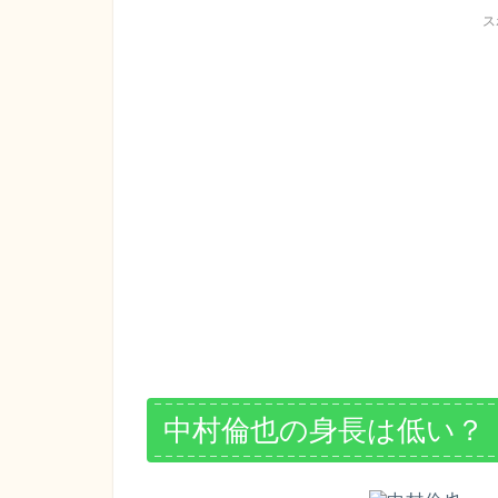
ス
中村倫也の身長は低い？