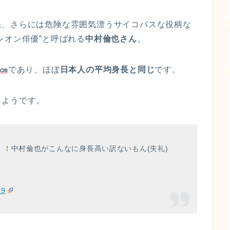
系、さらには危険な雰囲気漂うサイコパスな役柄な
レオン俳優
”と呼ばれる
中村倫也さん
。
0㎝
であり、ほぼ
日本人の平均身長と同じ
です。
るようです。
！中村倫也がこんなに身長高い訳ないもん(失礼)
19