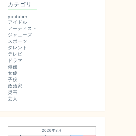
カテゴリ
youtuber
アイドル
アーティスト
ジャニーズ
スポーツ
タレント
テレビ
ドラマ
俳優
女優
子役
政治家
災害
芸人
2026年8月