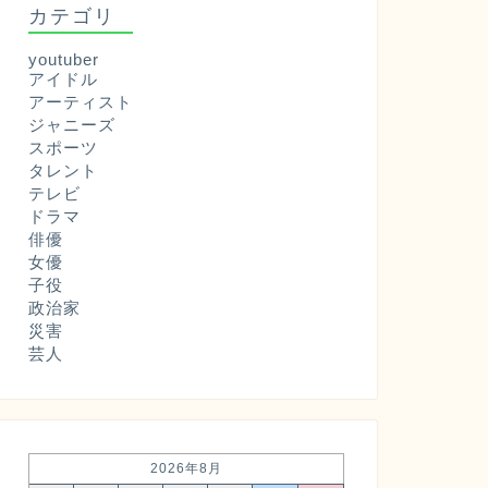
カテゴリ
youtuber
アイドル
アーティスト
ジャニーズ
スポーツ
タレント
テレビ
ドラマ
俳優
女優
子役
政治家
災害
芸人
2026年8月