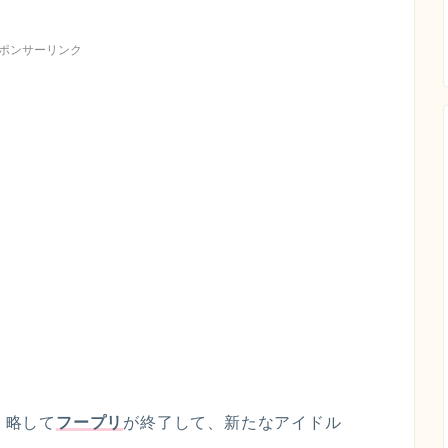
ポンサーリンク
?」略して
フープリ
が終了して、新たなアイドル