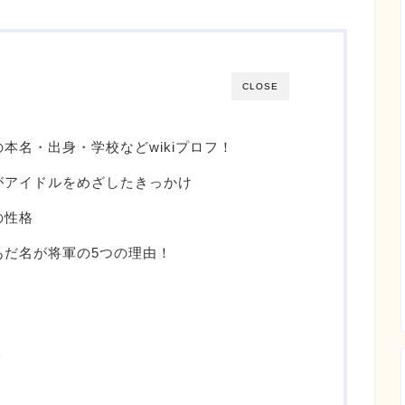
CLOSE
ん)の本名・出身・学校などwikiプロフ！
りん)がアイドルをめざしたきっかけ
)の性格
ん)あだ名が将軍の5つの理由！
る