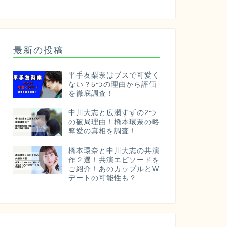
最新の投稿
平手友梨奈はブスで可愛く
ない？5つの理由から評価
を徹底調査！
中川大志と広瀬すずの2つ
の破局理由！橋本環奈の略
奪愛の真相を調査！
橋本環奈と中川大志の共演
作２選！共演エピソードを
ご紹介！あのカップルとW
デートの可能性も？