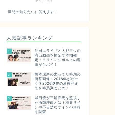
アラサー主婦
世間の知りたいに答えます！
人気記事ランキング
池田エライザと大野ヨウの
1
流出動画を検証で本物確
定！？リベンジポルノの理
由がヤバイ！
橋本環奈の太ってた時期の
2
衝撃画像！2018年がピー
ク？2026現在の激痩せま
でを時系列まとめ！
城田優が三浦春馬を監視し
3
た衝撃理由とは？稲妻サイ
ンや不自然なサインの真相
を調査！