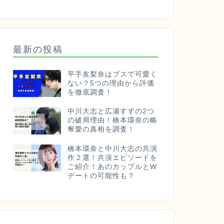
最新の投稿
平手友梨奈はブスで可愛く
ない？5つの理由から評価
を徹底調査！
中川大志と広瀬すずの2つ
の破局理由！橋本環奈の略
奪愛の真相を調査！
橋本環奈と中川大志の共演
作２選！共演エピソードを
ご紹介！あのカップルとW
デートの可能性も？