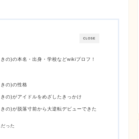
CLOSE
O(ゆきの)の本名・出身・学校などwikiプロフ！
(ゆきの)の性格
NO(ゆきの)がアイドルをめざしたきっかけ
NO(ゆきの)が脱落寸前から大逆転デビューできた
ムだった