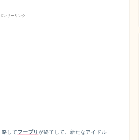
ポンサーリンク
?」略して
フープリ
が終了して、新たなアイドル