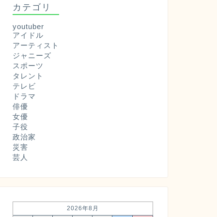
カテゴリ
youtuber
アイドル
アーティスト
ジャニーズ
スポーツ
タレント
テレビ
ドラマ
俳優
女優
子役
政治家
災害
芸人
2026年8月