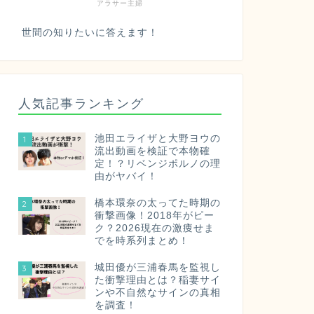
アラサー主婦
世間の知りたいに答えます！
人気記事ランキング
池田エライザと大野ヨウの
1
流出動画を検証で本物確
定！？リベンジポルノの理
由がヤバイ！
橋本環奈の太ってた時期の
2
衝撃画像！2018年がピー
ク？2026現在の激痩せま
でを時系列まとめ！
城田優が三浦春馬を監視し
3
た衝撃理由とは？稲妻サイ
ンや不自然なサインの真相
を調査！