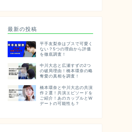
最新の投稿
平手友梨奈はブスで可愛く
ない？5つの理由から評価
を徹底調査！
中川大志と広瀬すずの2つ
の破局理由！橋本環奈の略
奪愛の真相を調査！
橋本環奈と中川大志の共演
作２選！共演エピソードを
ご紹介！あのカップルとW
デートの可能性も？