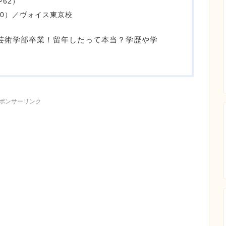
62）
60）／ヴォイス東京校
大学芸術学部卒業！留年したって本当？学歴や学
ポンサーリンク