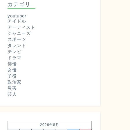
カテゴリ
youtuber
アイドル
アーティスト
ジャニーズ
スポーツ
タレント
テレビ
ドラマ
俳優
女優
子役
政治家
災害
芸人
2026年8月