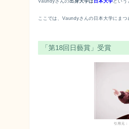
Vaundyさんの
出身大学は
日本大学
という
ここでは、Vaundyさんの日本大学にま
「第18回日藝賞」受賞
引用元：