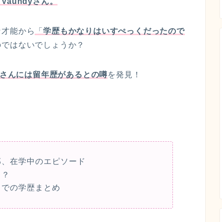
aundyさん。
な才能から
「
学歴もかなりはいすぺっくだったので
のではないでしょうか？
dyさんには留年歴があるとの噂
を発見！
学部、在学中のエピソード
当？
校までの学歴まとめ