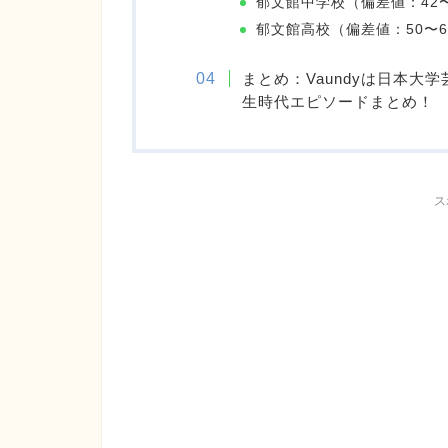
郁文館中学校（偏差値：42〜
郁文館高校（偏差値：50〜
まとめ：Vaundyは日本
生時代エピソードまとめ！
ス