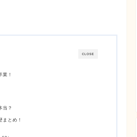
CLOSE
卒業！
本当？
学歴まとめ！