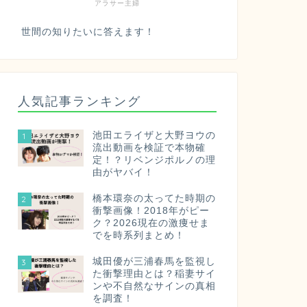
アラサー主婦
世間の知りたいに答えます！
人気記事ランキング
池田エライザと大野ヨウの
1
流出動画を検証で本物確
定！？リベンジポルノの理
由がヤバイ！
橋本環奈の太ってた時期の
2
衝撃画像！2018年がピー
ク？2026現在の激痩せま
でを時系列まとめ！
城田優が三浦春馬を監視し
3
た衝撃理由とは？稲妻サイ
ンや不自然なサインの真相
を調査！