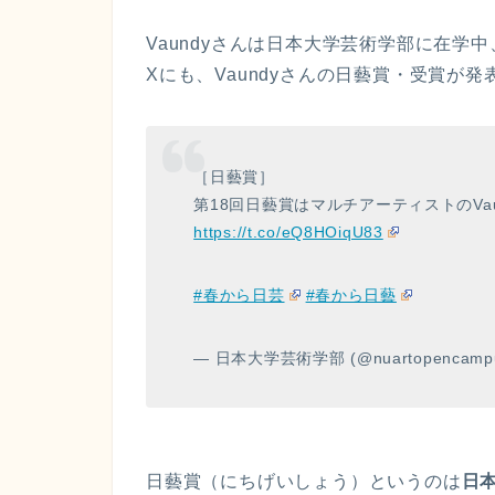
Vaundyさんは日本大学芸術学部に在学中
Xにも、Vaundyさんの日藝賞・受賞が
［日藝賞］
第18回日藝賞はマルチアーティストのVa
https://t.co/eQ8HOiqU83
#春から日芸
#春から日藝
— 日本大学芸術学部 (@nuartopencamp
日藝賞（にちげいしょう）というのは
日