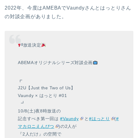
2022年、今度は
AMEBAでVaundyさんとはっとりさん
の対談企画
がありました。
放送決定
ABEMAオリジナルシリーズ対談企画
┏
J2U【Just the Two of Us】
Vaundy × はっとり #01
ㅤㅤㅤㅤㅤㅤㅤㅤㅤㅤㅤㅤㅤ┛
10/8(土)夜8時放送の
記念すべき第一回は
#Vaundy
と
#はっとり
(
#
マカロニえんぴつ
)の2人が
『2人だけ』の空間で