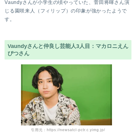
Vaundyさんが小学生の頃やっていた、菅田将暉さん演
じる園咲来人（フィリップ）の印象が強かったようで
す。
Vaundyさんと仲良し芸能人3人目：マカロニえん
ぴつさん
引用元：https://newsatcl-pctr.c.yimg.jp/