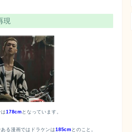
再現
では
178cm
となっています。
である漫画ではドラケンは
185cm
とのこと。