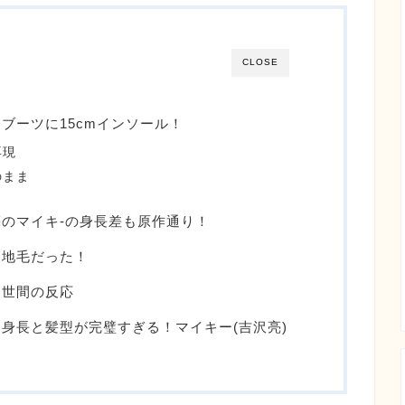
CLOSE
ブーツに15cmインソール！
再現
のまま
のマイキ-の身長差も原作通り！
も地毛だった！
る世間の反応
身長と髪型が完璧すぎる！マイキー(吉沢亮)