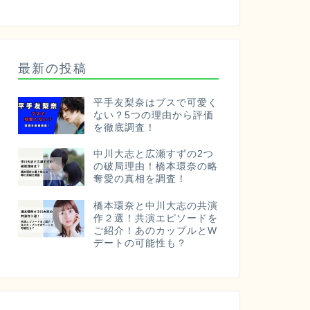
最新の投稿
平手友梨奈はブスで可愛く
ない？5つの理由から評価
を徹底調査！
中川大志と広瀬すずの2つ
の破局理由！橋本環奈の略
奪愛の真相を調査！
橋本環奈と中川大志の共演
作２選！共演エピソードを
ご紹介！あのカップルとW
デートの可能性も？