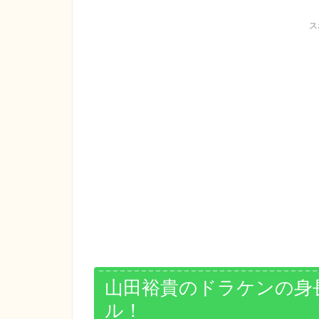
ス
山田裕貴のドラケンの身長
ル！