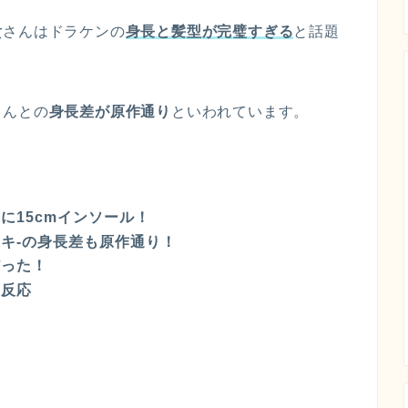
貴
さんはドラケンの
身長と髪型が完璧すぎる
と話題
さんとの
身長差が原作通り
といわれています。
に15cmインソール！
キ-の身長差も原作通り！
だった！
の反応