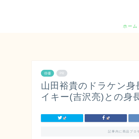
ホーム
俳優
PR
山田裕貴のドラケン身
イキー(吉沢亮)との身
記事内に商品プロ