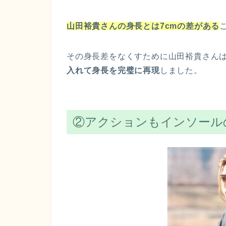
山田裕貴さんの身長とは7cmの差がある
その身長差をなくすために山田裕貴さん
入れて身長を完璧に再現
しました。
②アクションもインソール