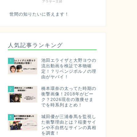
アラサー主婦
世間の知りたいに答えます！
人気記事ランキング
池田エライザと大野ヨウの
1
流出動画を検証で本物確
定！？リベンジポルノの理
由がヤバイ！
橋本環奈の太ってた時期の
2
衝撃画像！2018年がピー
ク？2026現在の激痩せま
でを時系列まとめ！
城田優が三浦春馬を監視し
3
た衝撃理由とは？稲妻サイ
ンや不自然なサインの真相
を調査！