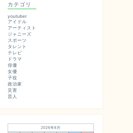
カテゴリ
youtuber
アイドル
アーティスト
ジャニーズ
スポーツ
タレント
テレビ
ドラマ
俳優
女優
子役
政治家
災害
芸人
2026年8月