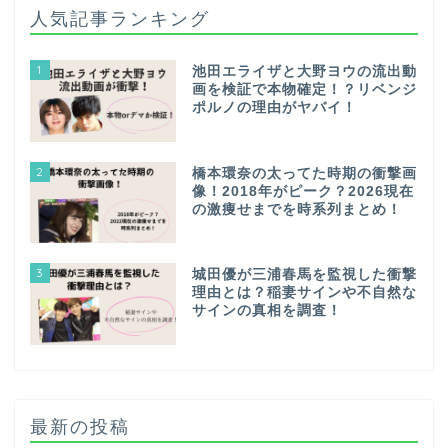
人気記事ランキング
1
池田エライザと大野ヨウの流出動
画を検証で本物確定！？リベンジ
ポルノの理由がヤバイ！
2
橋本環奈の太ってた時期の衝撃画
像！2018年がピーク？2026現在
の激痩せまでを時系列まとめ！
3
城田優が三浦春馬を監視した衝撃
理由とは？稲妻サインや不自然な
サインの真相を調査！
最新の投稿