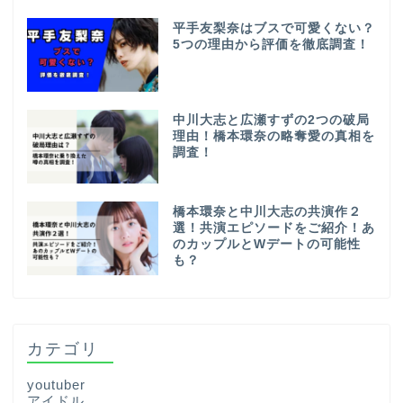
平手友梨奈はブスで可愛くない？
5つの理由から評価を徹底調査！
中川大志と広瀬すずの2つの破局
理由！橋本環奈の略奪愛の真相を
調査！
橋本環奈と中川大志の共演作２
選！共演エピソードをご紹介！あ
のカップルとWデートの可能性
も？
カテゴリ
youtuber
アイドル