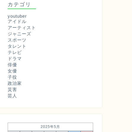
カテゴリ
youtuber
アイドル
アーティスト
ジャニーズ
スポーツ
タレント
テレビ
ドラマ
俳優
女優
子役
政治家
災害
芸人
2025年5月