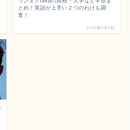
億
ワンオクtakaの高校・大学など学歴ま
とめ！英語が上手い２つのわけも調
査！
日
2025年5月2日
3