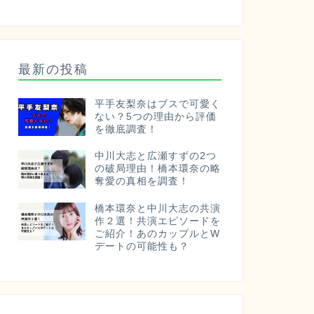
最新の投稿
平手友梨奈はブスで可愛く
ない？5つの理由から評価
を徹底調査！
中川大志と広瀬すずの2つ
の破局理由！橋本環奈の略
奪愛の真相を調査！
橋本環奈と中川大志の共演
作２選！共演エピソードを
ご紹介！あのカップルとW
デートの可能性も？