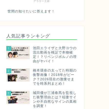
アラサー主婦
世間の知りたいに答えます！
人気記事ランキング
池田エライザと大野ヨウの
1
流出動画を検証で本物確
定！？リベンジポルノの理
由がヤバイ！
橋本環奈の太ってた時期の
2
衝撃画像！2018年がピー
ク？2026現在の激痩せま
でを時系列まとめ！
城田優が三浦春馬を監視し
3
た衝撃理由とは？稲妻サイ
ンや不自然なサインの真相
を調査！