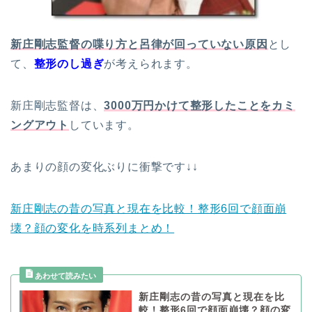
新庄剛志監督の喋り方と呂律が回っていない原因
とし
て、
整形のし過ぎ
が考えられます。
新庄剛志監督は、
3000万円かけて整形したことをカミ
ングアウト
しています。
あまりの顔の変化ぶりに衝撃です↓↓
新庄剛志の昔の写真と現在を比較！整形6回で顔面崩
壊？顔の変化を時系列まとめ！
新庄剛志の昔の写真と現在を比
較！整形6回で顔面崩壊？顔の変