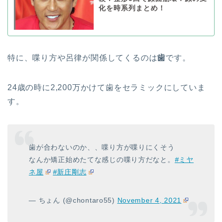
化を時系列まとめ！
特に、喋り方や呂律が関係してくるのは
歯
です。
24歳の時に2,200万かけて歯をセラミックにしていま
す。
歯が合わないのか、、喋り方が喋りにくそう
なんか矯正始めたてな感じの喋り方だなと。
#ミヤ
ネ屋
#新庄剛志
— ちょん (@chontaro55)
November 4, 2021