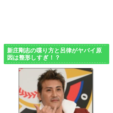
新庄剛志の喋り方と呂律がヤバイ原
因は整形しすぎ！？