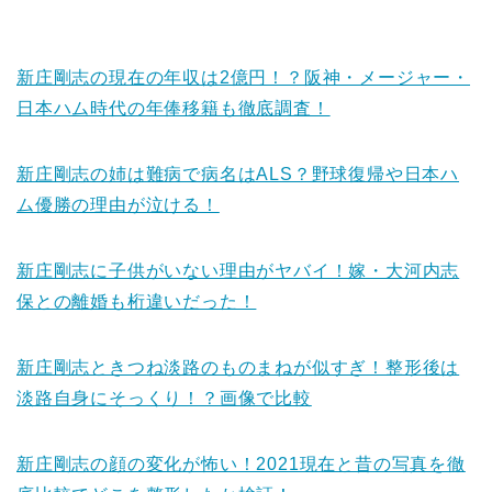
新庄剛志の現在の年収は2億円！？阪神・メージャー・
日本ハム時代の年俸移籍も徹底調査！
新庄剛志の姉は難病で病名はALS？野球復帰や日本ハ
ム優勝の理由が泣ける！
新庄剛志に子供がいない理由がヤバイ！嫁・大河内志
保との離婚も桁違いだった！
新庄剛志ときつね淡路のものまねが似すぎ！整形後は
淡路自身にそっくり！？画像で比較
新庄剛志の顔の変化が怖い！2021現在と昔の写真を徹