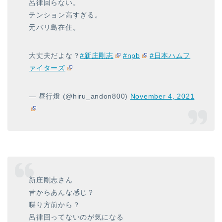
呂律回らない。
テンション高すぎる。
元バリ島在住。
大丈夫だよな？
#新庄剛志
#npb
#日本ハムフ
ァイターズ
— 昼行燈 (@hiru_andon800)
November 4, 2021
新庄剛志さん
昔からあんな感じ？
喋り方前から？
呂律回ってないのが気になる