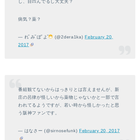
し、目凹んでるし大丈夫？
病気？薬？
— れ꙼̈ み꙼̈ ぽ꙼̈ よ꙼̈
(@2dera1ka)
February 20,
2017
番組観てないからはっきりとは言えませんが、新
庄の呂律が怪しいから薬物じゃないかと一部で言
われてるようですが、若い時から怪しかったと思
う阪神ファンです。
— はなさー (@sirnosefunk)
February 20, 2017