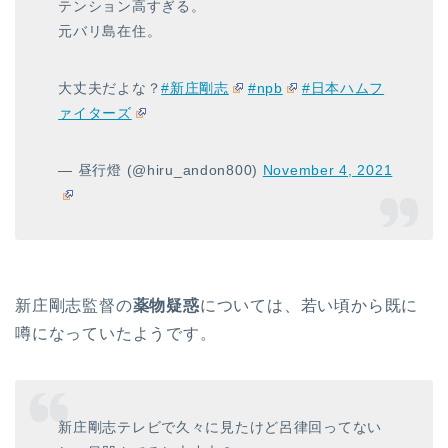
テンション高すぎる。
元バリ島在住。
大丈夫だよな？
#新庄剛志
#npb
#日本ハムフ
ァイターズ
— 昼行燈 (@hiru_andon800)
November 4, 2021
新庄剛志監督の
薬物疑惑
については、若い頃から既に
噂になっていたようです。
新庄剛志テレビで久々に見たけど呂律回ってない